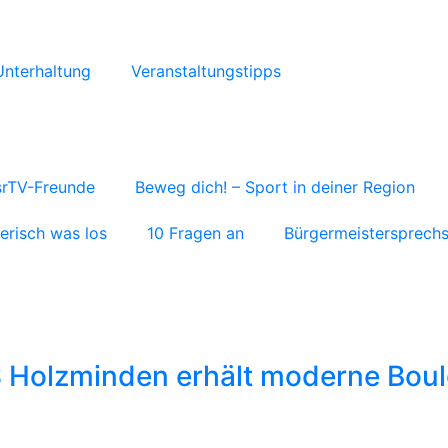
Unterhaltung
Veranstaltungstipps
rTV-Freunde
Beweg dich! – Sport in deiner Region
ierisch was los
10 Fragen an
Bürgermeistersprech
S Holzminden erhält moderne Boul