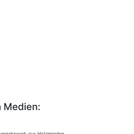
n Medien:
iennetzwerk aus Holzminden.