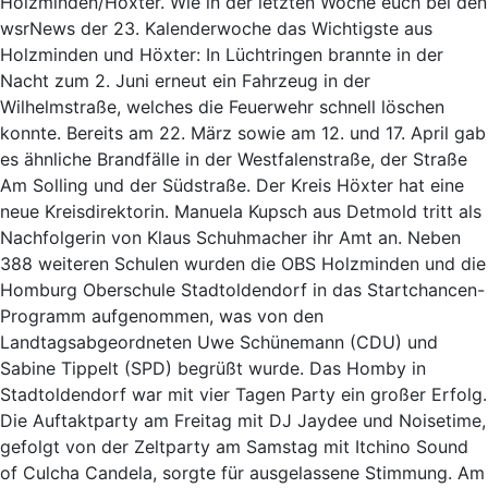
Holzminden/Höxter. Wie in der letzten Woche euch bei den
wsrNews der 23. Kalenderwoche das Wichtigste aus
Holzminden und Höxter: In Lüchtringen brannte in der
Nacht zum 2. Juni erneut ein Fahrzeug in der
Wilhelmstraße, welches die Feuerwehr schnell löschen
konnte. Bereits am 22. März sowie am 12. und 17. April gab
es ähnliche Brandfälle in der Westfalenstraße, der Straße
Am Solling und der Südstraße. Der Kreis Höxter hat eine
neue Kreisdirektorin. Manuela Kupsch aus Detmold tritt als
Nachfolgerin von Klaus Schuhmacher ihr Amt an. Neben
388 weiteren Schulen wurden die OBS Holzminden und die
Homburg Oberschule Stadtoldendorf in das Startchancen-
Programm aufgenommen, was von den
Landtagsabgeordneten Uwe Schünemann (CDU) und
Sabine Tippelt (SPD) begrüßt wurde. Das Homby in
Stadtoldendorf war mit vier Tagen Party ein großer Erfolg.
Die Auftaktparty am Freitag mit DJ Jaydee und Noisetime,
gefolgt von der Zeltparty am Samstag mit Itchino Sound
of Culcha Candela, sorgte für ausgelassene Stimmung. Am