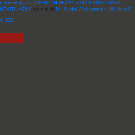
onlinezeitung.de“, „WESER-ITH-NEWS“
, „
HOLZMINDEN-NEWS“
,
HÖXTER-NEWS
, etc. und die
Full-Service Werbeagentur: „HR-Move.it“
.
© 2025