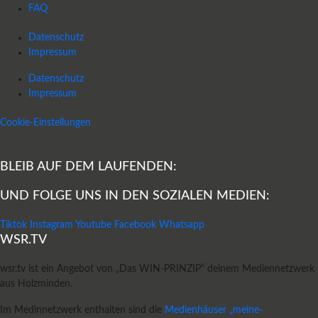
FAQ
Datenschutz
Impressum
Datenschutz
Impressum
Cookie-Einstellungen
BLEIB AUF DEM LAUFENDEN:
UND FOLGE UNS IN DEN SOZIALEN MEDIEN:
Tiktok
Instagram
Youtube
Facebook
Whatsapp
WSR.TV
wsr.tv ist ein Angebot von „Das WIN-PRINZIP“ deinem Mediennetzwerk
aus Holzminden.
Im Medinnetzwerk enthalten sind die
Medienhäuser „meine-