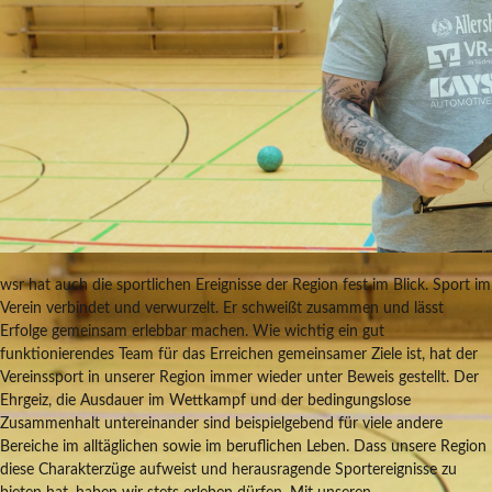
wsr hat auch die sportlichen Ereignisse der Region fest im Blick. Sport im
Verein verbindet und verwurzelt. Er schweißt zusammen und lässt
Erfolge gemeinsam erlebbar machen. Wie wichtig ein gut
funktionierendes Team für das Erreichen gemeinsamer Ziele ist, hat der
Vereinssport in unserer Region immer wieder unter Beweis gestellt. Der
Ehrgeiz, die Ausdauer im Wettkampf und der bedingungslose
Zusammenhalt untereinander sind beispielgebend für viele andere
Bereiche im alltäglichen sowie im beruflichen Leben. Dass unsere Region
diese Charakterzüge aufweist und herausragende Sportereignisse zu