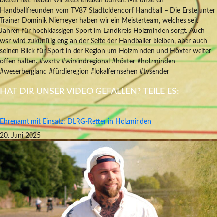
bieten hat, haben wir stets erleben dürfen. Mit unseren
Handballfreunden vom TV87 Stadtoldendorf Handball – Die Erste unter
Trainer Dominik Niemeyer haben wir ein Meisterteam, welches seit
Jahren für hochklassigen Sport im Landkreis Holzminden sorgt. Auch
wsr wird zukünftig eng an der Seite der Handballer bleiben, aber auch
seinen Blick für Sport in der Region um Holzminden und Höxter weiter
offen halten. #wsrtv #wirsindregional #höxter #holzminden
#weserbergland #fürdieregion #lokalfernsehen #tvsender
HAT DIR UNSER VIDEO GEFALLEN? TEILE ES:
Ehrenamt mit Einsatz: DLRG-Retter in Holzminden
20. Juni 2025