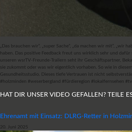
„Das brauchen wir“, „super Sache“, „da machen wir mit“, „wir ha
haben. Das positive Feedback freut uns wirklich sehr und dafü
unseren wsrTV-Freunde-Trailern seht ihr Geschäftspartner, Beka
sie zukommt oder was wir eigentlich vorhaben. So wie in dies
Gesundheitsstudio. Dieses tiefe Vertrauen ist nicht selbstverst
#holzminden #weserbergland #fürdieregion #lokalfernsehen #t
HAT DIR UNSER VIDEO GEFALLEN? TEILE ES
Ehrenamt mit Einsatz: DLRG-Retter in Holzmi
20. Juni 2025