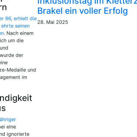
Inklusionstag im Klette
rn
Brakel ein voller Erfolg
 96, erhielt die
28. Mai 2025
 ehrte seinen
en
. Nach einem
ich um die
 und
 wurde der
eine
ze-Medaille und
gagement im
ndigkeit
us
jähriger
ei eine
nd ignorierte