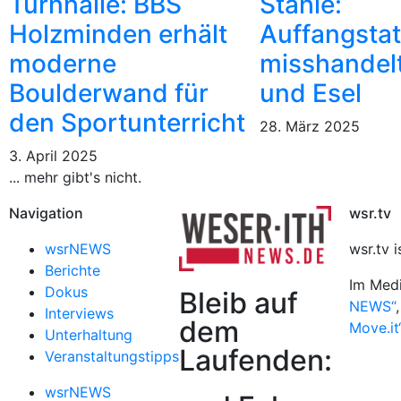
Turnhalle: BBS
Stahle:
Holzminden erhält
Auffangstat
moderne
misshandel
Boulderwand für
und Esel
den Sportunterricht
28. März 2025
3. April 2025
... mehr gibt's nicht.
Navigation
wsr.tv
wsrNEWS
wsr.tv 
Berichte
Im Medi
Dokus
Bleib auf
NEWS“
,
Interviews
dem
Move.it
Unterhaltung
Laufenden:
Veranstaltungstipps
wsrNEWS