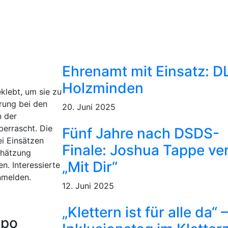
Ehrenamt mit Einsatz: D
Holzminden
klebt, um sie zu
rung bei den
20. Juni 2025
n der
errascht. Die
Fünf Jahre nach DSDS-
ei Einsätzen
Finale: Joshua Tappe ver
chätzung
„Mit Dir“
n. Interessierte
nmelden.
12. Juni 2025
„Klettern ist für alle da“ 
spo