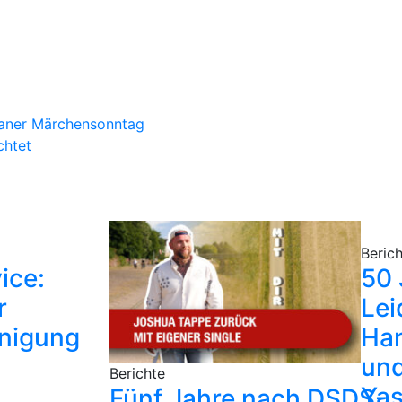
raner Märchensonntag
chtet
Beric
ice:
50 
r
Lei
nigung
Ha
un
Berichte
Yas
Fünf Jahre nach DSDS-