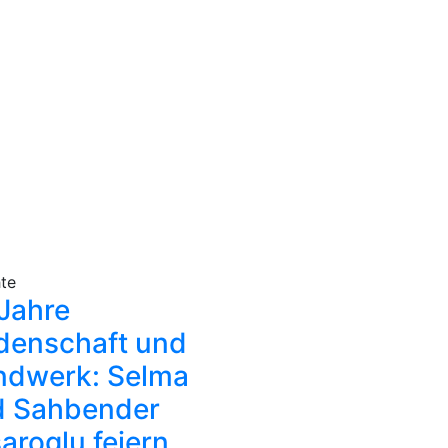
hte
Jahre
denschaft und
ndwerk: Selma
d Sahbender
aroglu feiern