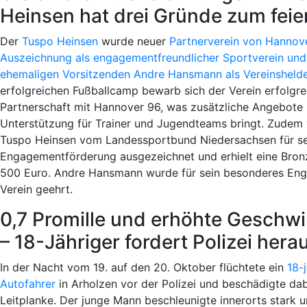
Heinsen hat drei Gründe zum feie
Der
Tuspo Heinsen
wurde neuer
Partnerverein von Hannover
Auszeichnung als engagementfreundlicher Sportverein und
ehemaligen Vorsitzenden Andre Hansmann als Vereinsheld
erfolgreichen Fußballcamp bewarb sich der Verein erfolgre
Partnerschaft mit Hannover 96, was zusätzliche Angebote
Unterstützung für Trainer und Jugendteams bringt. Zudem
Tuspo Heinsen vom Landessportbund Niedersachsen für s
Engagementförderung ausgezeichnet und erhielt eine Bron
500 Euro. Andre Hansmann wurde für sein besonderes En
Verein geehrt.
0,7 Promille und erhöhte Geschwi
– 18-Jähriger fordert Polizei hera
In der Nacht vom 19. auf den 20. Oktober flüchtete ein
18-
Autofahrer
in Arholzen vor der Polizei und beschädigte dab
Leitplanke. Der junge Mann beschleunigte innerorts stark u