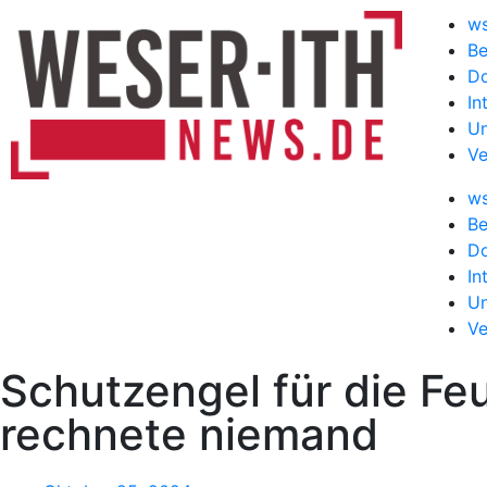
w
Be
D
In
Un
Ve
w
Be
D
In
Un
Ve
Schutzengel für die Fe
rechnete niemand