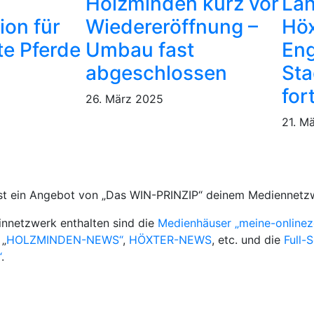
Holzminden kurz vor
La
ion für
Wiedereröffnung –
Höx
te Pferde
Umbau fast
Eng
abgeschlossen
Sta
for
26. März 2025
21. M
ist ein Angebot von „Das WIN-PRINZIP“ deinem Mediennetz
nnetzwerk enthalten sind die
Medienhäuser „meine-onlinez
 „
HOLZMINDEN-NEWS“
,
HÖXTER-NEWS
, etc. und die
Full-
“
.