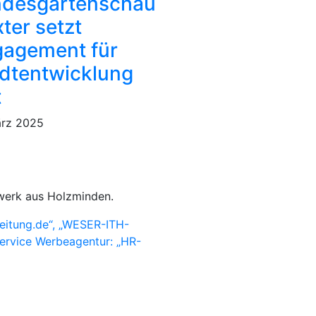
ndesgartenschau
ter setzt
agement für
dtentwicklung
t
ärz 2025
werk aus Holzminden.
eitung.de“, „WESER-ITH-
Service Werbeagentur: „HR-