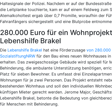
Haltesignale der Polizei. Nachdem er auf der Bundesstraß
die Leitplanke touchierte, kam er auf einem Feldweg zum S
Atemalkoholtest ergab über 0,7 Promille, woraufhin der Fü
Fahranfängers sichergestellt und eine Blutprobe entnomme
280.000 Euro für ein Wohnprojekt
Lebenshilfe Brakel
Die
Lebenshilfe Brakel
hat eine Förderzusage
von 280.000 
SozialstiftungNRW
für den Bau eines neuen Wohnhauses in
erhalten. Das zweigeschossige Gebäude wird speziell für 
Behinderung, die ambulante Unterstützung benötigen, erric
Platz für sieben Bewohner. Es umfasst drei Einzelapartmen
Wohnungen für je zwei Personen. Das Projekt entsteht neb
bestehenden Wohnhaus und soll den individuellen Wohnbed
künftigen Mieter gerecht werden. Jerome Major, Geschäfts
Lebenshilfe Brakel, betonte die Bedeutung von gleichber
für Menschen mit Behinderung.