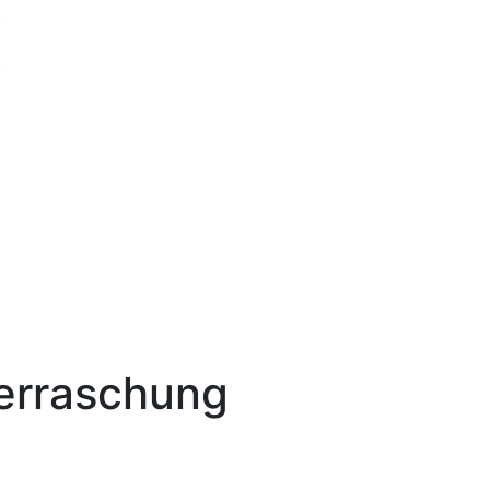
v
v
berraschung