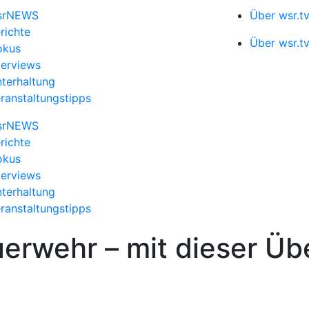
srNEWS
Über wsr.t
richte
Über wsr.t
okus
terviews
terhaltung
ranstaltungstipps
srNEWS
richte
okus
terviews
terhaltung
ranstaltungstipps
uerwehr – mit dieser Ü