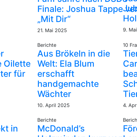
Jub
Finale: Joshua Tappe ver
Ho
„Mit Dir“
9. Ma
21. Mai 2025
Berichte
10 Fr
r
Aus Brökeln in die
Tie
 Oilette
Welt: Ela Blum
Car
ter für
erschafft
bea
handgemachte
Sch
Wächter
Tie
10. April 2025
4. Apr
Berichte
Beric
kt in
McDonald’s
För