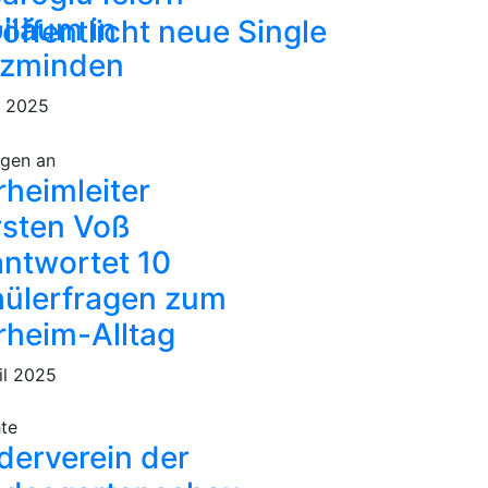
iläum in
öffentlicht neue Single
lzminden
i 2025
agen an
rheimleiter
sten Voß
ntwortet 10
ülerfragen zum
rheim-Alltag
il 2025
hte
derverein der